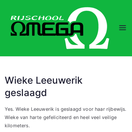
Ga
naar
de
inhoud
Rij
sc
ho
ol
Wieke Leeuwerik
geslaagd
O
m
Yes. Wieke Leeuwerik is geslaagd voor haar rijbewijs.
Wieke van harte gefeliciteerd en heel veel veilige
eg
kilometers.