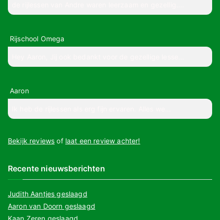
de rijlessen van Andre waren leerzaam en gezellig....
Rijschool Omega
Hey Aaron, Jij ook bedankt voor de gezellige lesse...
Aaron
Ik heb de rijlessen als erg fijn ervaren. Alles we...
Bekijk reviews
of
laat een review achter!
Recente nieuwsberichten
Judith Aantjes geslaagd
Aaron van Doorn geslaagd
Kaan Zeren geslaagd