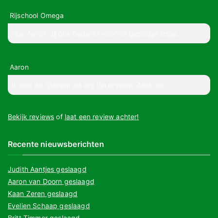
Rijschool Omega
Hey Aaron, Jij ook bedankt voor de gezellige lesse...
Aaron
Ik heb de rijlessen als erg fijn ervaren. Alles we...
Bekijk reviews
of
laat een review achter!
Recente nieuwsberichten
Judith Aantjes geslaagd
Aaron van Doorn geslaagd
Kaan Zeren geslaagd
Evelien Schaap geslaagd
Britt Timmer geslaagd