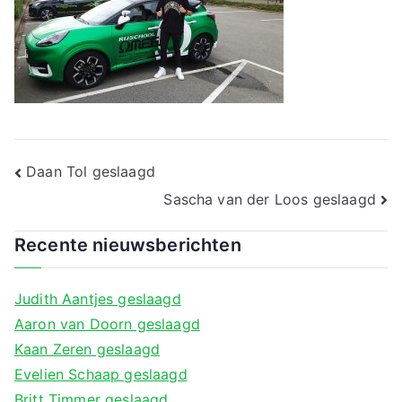
a
Bericht
Daan Tol geslaagd
navigatie
Sascha van der Loos geslaagd
Recente nieuwsberichten
Judith Aantjes geslaagd
Aaron van Doorn geslaagd
Kaan Zeren geslaagd
Evelien Schaap geslaagd
Britt Timmer geslaagd