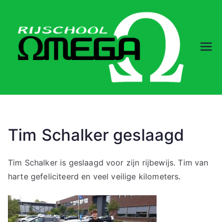
Ga
naar
de
inhoud
Rij
sc
ho
ol
Tim Schalker geslaagd
O
Tim Schalker is geslaagd voor zijn rijbewijs. Tim van
harte gefeliciteerd en veel veilige kilometers.
m
eg