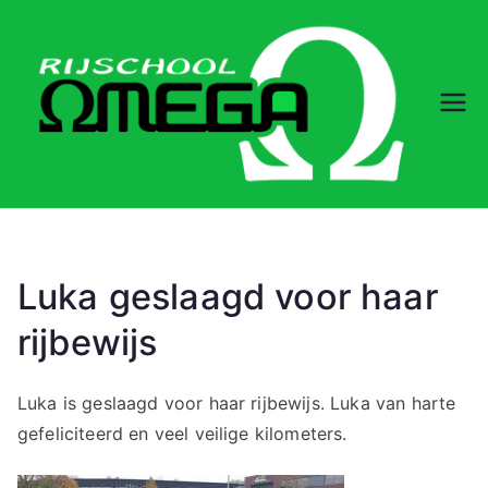
Ga
naar
de
inhoud
Rij
sc
ho
ol
Luka geslaagd voor haar
rijbewijs
O
m
Luka is geslaagd voor haar rijbewijs. Luka van harte
gefeliciteerd en veel veilige kilometers.
eg