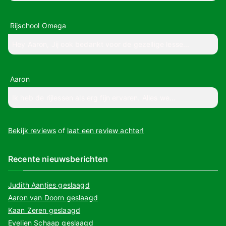
Rijschool Omega
Hey Aaron, Jij ook bedankt voor de gezellige lesse...
Aaron
Ik heb de rijlessen als erg fijn ervaren. Alles we...
Bekijk reviews
of
laat een review achter!
Recente nieuwsberichten
Judith Aantjes geslaagd
Aaron van Doorn geslaagd
Kaan Zeren geslaagd
Evelien Schaap geslaagd