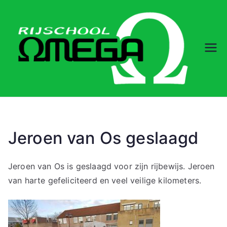
Ga
naar
de
inhoud
Rij
sc
ho
ol
Jeroen van Os geslaagd
O
Jeroen van Os is geslaagd voor zijn rijbewijs. Jeroen
van harte gefeliciteerd en veel veilige kilometers.
m
eg