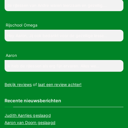
de rijlessen van Andre waren leerzaam en gezellig....
Rijschool Omega
Hey Aaron, Jij ook bedankt voor de gezellige lesse...
Aaron
Ik heb de rijlessen als erg fijn ervaren. Alles we...
Bekijk reviews
of
laat een review achter!
Recente nieuwsberichten
Judith Aantjes geslaagd
Aaron van Doorn geslaagd