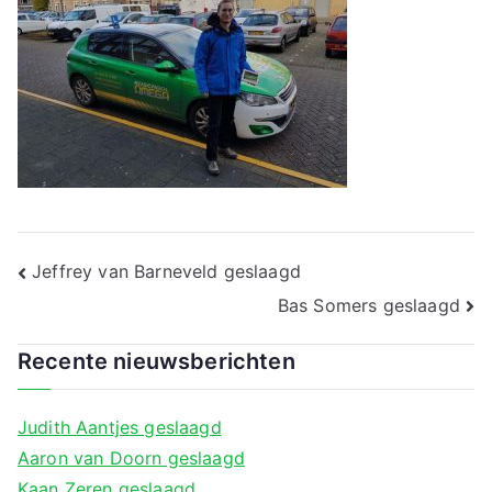
a
Bericht
Jeffrey van Barneveld geslaagd
navigatie
Bas Somers geslaagd
Recente nieuwsberichten
Judith Aantjes geslaagd
Aaron van Doorn geslaagd
Kaan Zeren geslaagd