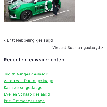
a
Bericht
Britt Nebbeling geslaagd
navigatie
Vincent Bosman geslaagd
Recente nieuwsberichten
Judith Aantjes geslaagd
Aaron van Doorn geslaagd
Kaan Zeren geslaagd
Evelien Schaap geslaagd
Britt Timmer geslaagd