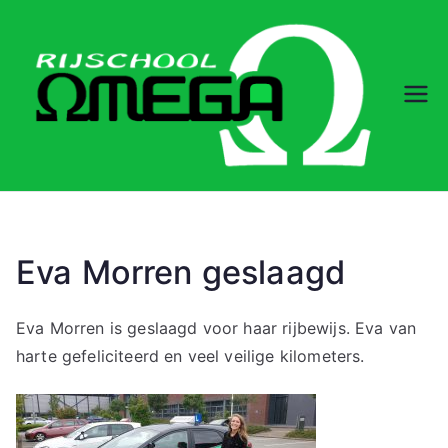
Ga
naar
de
inhoud
Rij
sc
ho
ol
Eva Morren geslaagd
O
Eva Morren is geslaagd voor haar rijbewijs. Eva van
harte gefeliciteerd en veel veilige kilometers.
m
eg