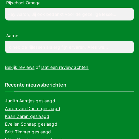
Rijschool Omega
Hey Aaron, Jij ook bedankt voor de gezellige lesse...
Aaron
Ik heb de rijlessen als erg fijn ervaren. Alles we...
Bekijk reviews
of
laat een review achter!
Recente nieuwsberichten
Judith Aantjes geslaagd
Aaron van Doorn geslaagd
Kaan Zeren geslaagd
Evelien Schaap geslaagd
Britt Timmer geslaagd