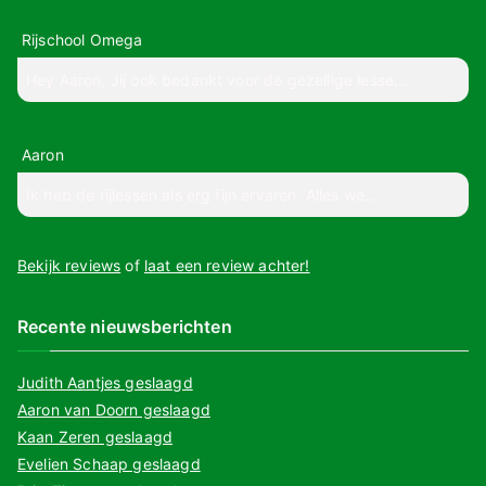
Rijschool Omega
Hey Aaron, Jij ook bedankt voor de gezellige lesse...
Aaron
Ik heb de rijlessen als erg fijn ervaren. Alles we...
Bekijk reviews
of
laat een review achter!
Recente nieuwsberichten
Judith Aantjes geslaagd
Aaron van Doorn geslaagd
Kaan Zeren geslaagd
Evelien Schaap geslaagd