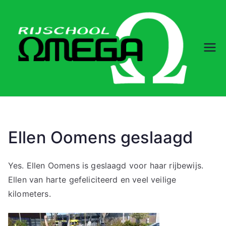
Ga
naar
de
inhoud
Rij
sc
ho
ol
Ellen Oomens geslaagd
O
Yes. Ellen Oomens is geslaagd voor haar rijbewijs.
Ellen van harte gefeliciteerd en veel veilige
m
kilometers.
eg