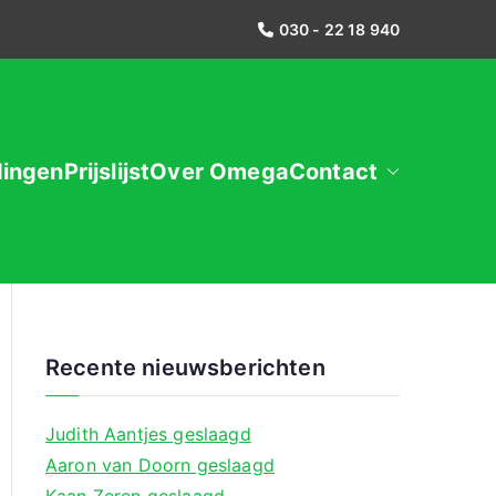
030 - 22 18 940
dingen
Prijslijst
Over Omega
Contact
Recente nieuwsberichten
Judith Aantjes geslaagd
Aaron van Doorn geslaagd