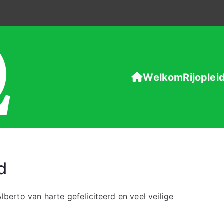
Welkom
Rijoplei
Rijschool Omega
d
Alberto van harte gefeliciteerd en veel veilige