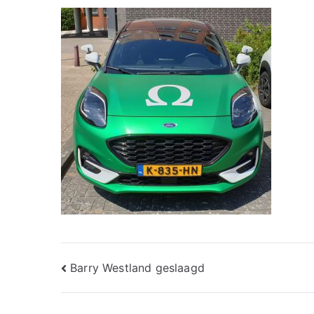
Bericht
Barry Westland geslaagd
navigatie