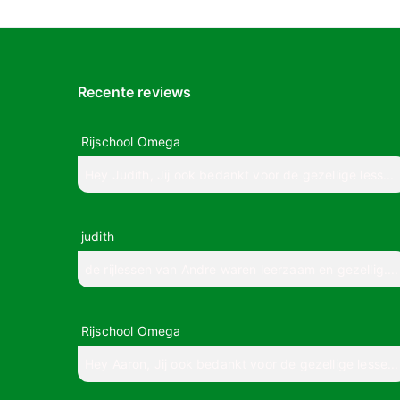
Recente reviews
Rijschool Omega
Hey Judith, Jij ook bedankt voor de gezellige less...
judith
de rijlessen van Andre waren leerzaam en gezellig....
Rijschool Omega
Hey Aaron, Jij ook bedankt voor de gezellige lesse...